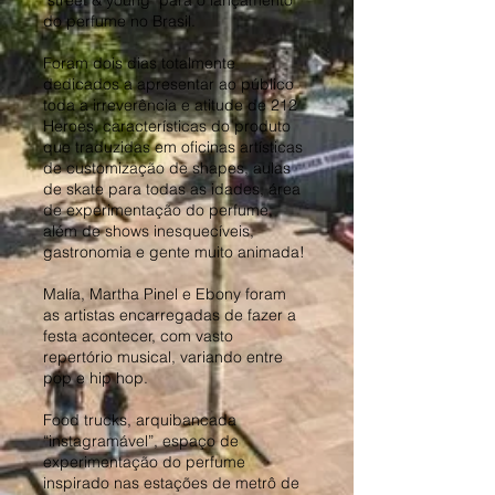
"street & young" para o lançamento
do perfume no Brasil.
Foram dois dias totalmente
dedicados a apresentar ao público
toda a irreverência e atitude de 212
Heroes, características do produto
que traduzidas em oficinas artísticas
de customização de shapes, aulas
de skate para todas as idades, área
de experimentação do perfume,
além de shows inesquecíveis,
gastronomia e gente muito animada!
Malía, Martha Pinel e Ebony foram
as artistas encarregadas de fazer a
festa acontecer, com vasto
repertório musical, variando entre
pop e hip hop.
Food trucks, arquibancada
“instagramável”, espaço de
experimentação do perfume
inspirado nas estações de metrô de