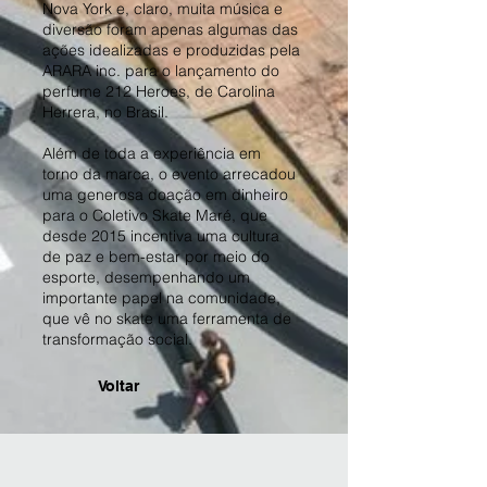
Nova York e, claro, muita música e
diversão foram apenas algumas das
ações idealizadas e produzidas pela
ARARA inc. para o lançamento do
perfume 212 Heroes, de Carolina
Herrera, no Brasil.
Além de toda a experiência em
torno da marca, o evento arrecadou
uma generosa doação em dinheiro
para o Coletivo Skate Maré, que
desde 2015 incentiva uma cultura
de paz e bem-estar por meio do
esporte, desempenhando um
importante papel na comunidade,
que vê no skate uma ferramenta de
transformação social.
Voltar