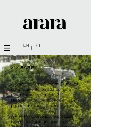
EN
PT
|
212 BARRA
A Praça do Ó, na Barra da Tijuca, foi
completamente tomada por uma
experiência em torno do 212
Heroes, fragrância lançada em 2021
pela internacional Carolina Herrera.
A ARARA inc. idealizou e produziu
uma experiência genuinamente