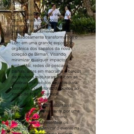
opinião.
Com o auxílio de uma equipe de
profissionais soteropolitanos e com
elementos cenográficos todos
adquiridos localmente,
cuidadosamente transformamos o
Lôro em uma grande exposição
orgânica dos sapatos da nova
coleção de Birman. Visando
minimizar qualquer impacto
ambiental, redes de pescaria,
palhas, artes em macramê e barcos
de madeira misturaram-se com as
matérias primas dos sapatos para
formar os expositores dispostos ao
longo de toda a barraca.
Um leque de palha sustentável
produzido artesanalmente por uma
comunidade local foi o mimo
escolhido para presentear os
convidados e eternizar o evento na
memória em um pôr do sol que