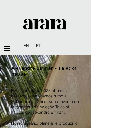
EN
PT
|
Alexandre Birman - Tales of
Itapua
Em fevereiro de 2023 abrimos
nossas asas e voamos rumo a
Salvador, na Bahia, para o evento de
lançamento da coleção Tales of
Itapuã, de Alexandre Birman.
Nosso desafio: planejar e produzir o