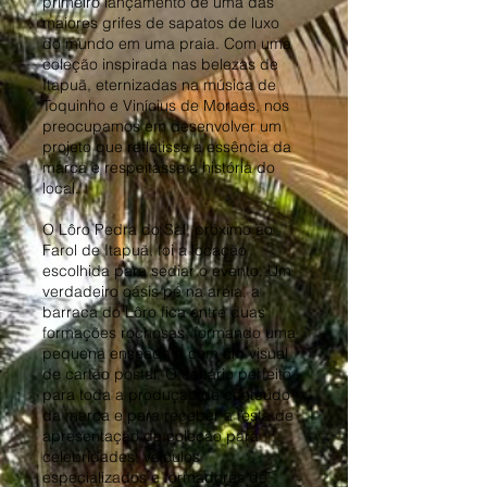
primeiro lançamento de uma das
maiores grifes de sapatos de luxo
do mundo em uma praia. Com uma
coleção inspirada nas belezas de
Itapuã, eternizadas na música de
Toquinho e Vinícius de Moraes, nos
preocupamos em desenvolver um
projeto que refletisse a essência da
marca e respeitasse a história do
local.
O Lôro Pedra do Sal, próximo ao
Farol de Itapuã, foi a locação
escolhida para sediar o evento. Um
verdadeiro oásis pé na areia, a
barraca do Lôro fica entre duas
formações rochosas, formando uma
pequena enseada e com um visual
de cartão postal. O cenário perfeito
para toda a produção de conteúdo
da marca e para receber a festa de
apresentação da coleção para
celebridades, veículos
especializados e formadores de