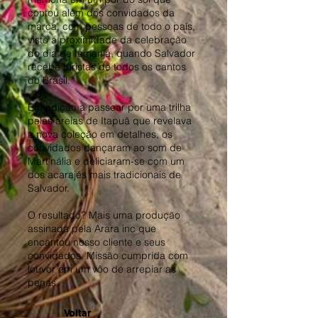
contou além dos convidados da
marca, com pessoas de todo o país,
visto a proximidade da celebração
do dia de Iemanjá, quando Salvador
recebe turistas de todos os cantos
do Brasil.
Em adição a passear por uma trilha
pelas areias de Itapuã que revelava
a nova coleção em detalhes, os
convidados dançaram ao som de
Mart'nália e deliciaram-se com um
dos acarajés mais tradicionais de
Salvador.
O resultado? Mais uma produção
assinada pela Arara inc que
encantou nosso cliente e seus
convidados. Missão cumprida com
louvor em um vôo de arrepiar as
penas.
Voltar