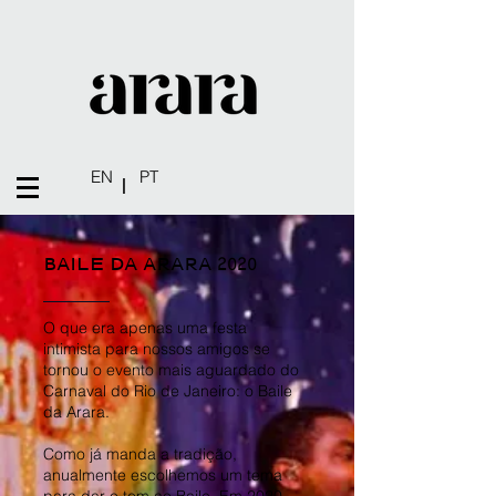
EN
PT
|
BAILE DA ARARA 2020
O que era apenas uma festa
intimista para nossos amigos se
tornou o evento mais aguardado do
Carnaval do Rio de Janeiro: o Baile
da Arara.
Como já manda a tradição,
anualmente escolhemos um tema