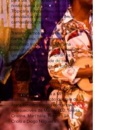
para dar o tom ao Baile. Em 2020,
nossa quinta edição, o Circo
Tropicália surpreendeu nossos
convidados com uma experiência
carnavalesca (sur)real…
Transformamos o Solar Real, em
Santa Teresa, em um grande
picadeiro tropicalista. Com uma
cenografia que recriava o fantástico
universo circense, combinamos o
encanto e a ludicidade do circo à
magia e à brincadeira da folia de
carnaval.
Com Pretinho da Serrinha como
cicerone da noite e uma curadoria
musical que privilegia a MPB e o
Samba, a quinta edição do Baile da
Arara também contou com shows
inesquecíveis de Marcelo D2, Teresa
Cristina, Mart’nália, Roberta Sá,
Criolo e Diogo Nogueira.