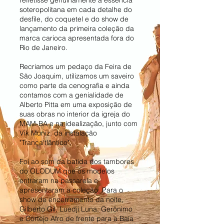
refletisse genuinamente a essência
soteropolitana em cada detalhe do
desfile, do coquetel e do show de
lançamento da primeira coleção da
marca carioca apresentada fora do
Rio de Janeiro.
Recriamos um pedaço da Feira de
São Joaquim, utilizamos um saveiro
como parte da cenografia e ainda
contamos com a genialidade de
Alberto Pitta em uma exposição de
suas obras no interior da igreja do
MAM-BA e na idealização, junto com
Vik Muniz, da instalação
"Trança’tlântico".
Foi ao som da batida dos tambores
do OLODUM que os modelos
entraram na passarela e
apresentaram a coleção. Para o
show de encerramento da noite,
Gilberto Gil, Luedji Luna, Gerônimo
e Cortejo Afro de frente para a Baía