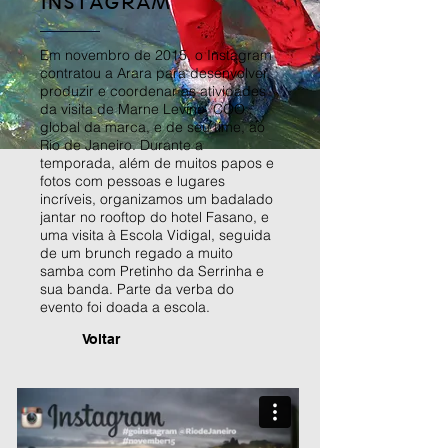
INSTAGRAM
Em novembro de 2015, o Instagram
contratou a Arara para desenvolver,
produzir e coordenar as atividades
da visita de Marne Levine, COO
global da marca, e de seu time, ao
Rio de Janeiro. Durante a
temporada, além de muitos papos e
fotos com pessoas e lugares
incríveis, organizamos um badalado
jantar no rooftop do hotel Fasano, e
uma visita à Escola Vidigal, seguida
de um brunch regado a muito
samba com Pretinho da Serrinha e
sua banda. Parte da verba do
evento foi doada a escola.
Voltar