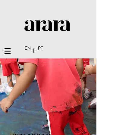
EN
PT
|