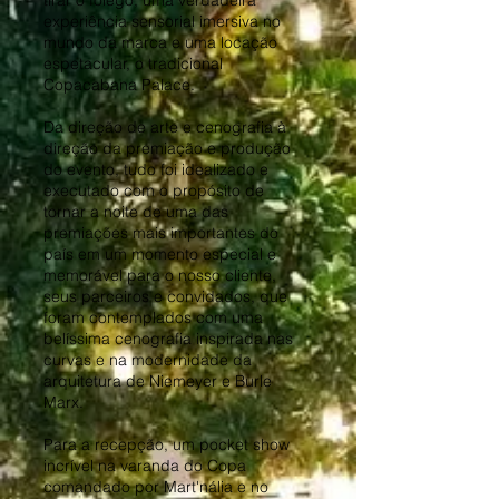
tirar o fôlego, uma verdadeira
experiência sensorial imersiva no
mundo da marca e uma locação
espetacular, o tradicional
Copacabana Palace.
Da direção de arte e cenografia à
direção da premiação e produção
do evento, tudo foi idealizado e
executado com o propósito de
tornar a noite de uma das
premiações mais importantes do
país em um momento especial e
memorável para o nosso cliente,
seus parceiros e convidados, que
foram contemplados com uma
belíssima cenografia inspirada nas
curvas e na modernidade da
arquitetura de Niemeyer e Burle
Marx.
Para a recepção, um pocket show
incrível na varanda do Copa
comandado por Mart'nália e no