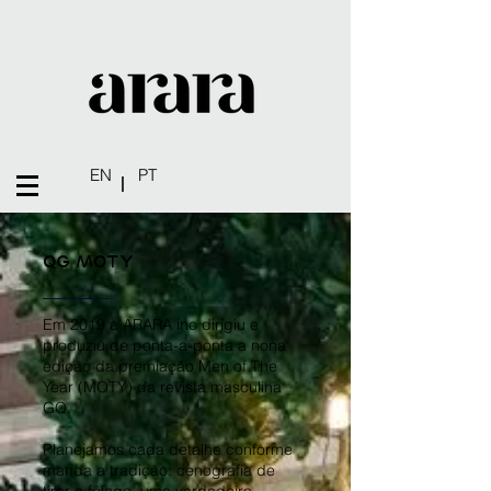
EN
PT
|
QG MOTY
Em 2019 a ARARA inc dirigiu e
produziu de ponta-a-ponta a nona
edição da premiação Men of The
Year (MOTY) da revista masculina
GQ.
Planejamos cada detalhe conforme
manda a tradição: cenografia de