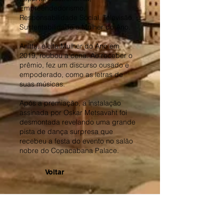
Empreendedorismo,
Responsabilidade Social, Televisão,
Sustentabilidade e Mulher do Ano.
Anitta, eleita Mulher do Ano em
2019, roubou a cena. Ao receber o
prêmio, fez um discurso ousado e
empoderado, como as letras de
suas músicas.
Após a premiação, a instalação
assinada por Oskar Metsavaht foi
desmontada revelando uma grande
pista de dança surpresa que
recebeu a festa do evento no salão
nobre do Copacabana Palace.
Voltar