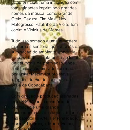
salão principal, uma instalação com
fotos gigantes imprimindo grandes
nomes da música, como Grande
Otelo, Cazuza, Tim Maia, Ney
Matogrosso, Paulinho da Viola, Tom
Jobim e Vinicius de Moraes.
Tudo isso somado a uma atmosfera
moderna e sensorial que, através da
iluminação do ambiente, conduzia
os convidados diretamente ao local
da cerimônia de premiação, onde
uma instalação em vídeo assinada
por Oskar Metsavaht projetava
imagens do Rio de Janeiro e da
praia de Copacabana.
Com direção e produção assinadas
pela ARARA inc, a cerimônia de
premiação é uma grande
homenagem aos destaques do ano
nas categorias Arte, Personalidade,
Música, Liderança, Moda, Humor,
Esporte, Gastronomia,