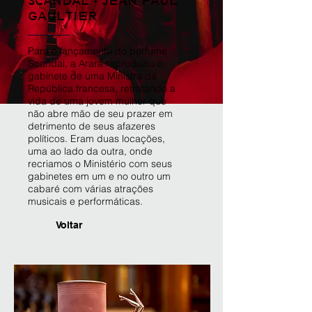
SCANDAL - JEAN PAUL
GAULTIER
Para o lançamento do perfume
Scandal, a Arara reproduziu o
gabinete de uma Ministra da
República francesa, retratando a
vida de uma jovem mulher que
não abre mão de seu prazer em
detrimento de seus afazeres
políticos. Eram duas locações,
uma ao lado da outra, onde
recriamos o Ministério com seus
gabinetes em um e no outro um
cabaré com várias atrações
musicais e performáticas.
Voltar